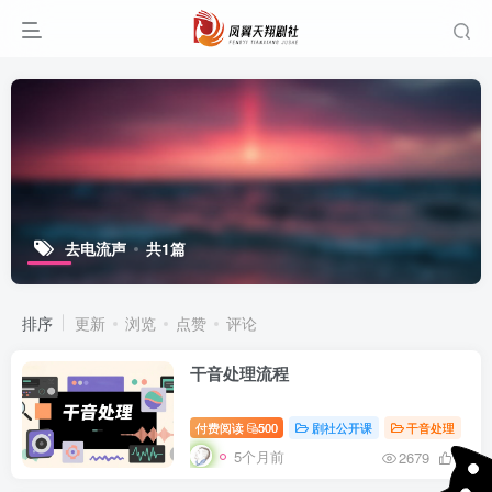
去电流声
共1篇
排序
更新
浏览
点赞
评论
干音处理流程
付费阅读
500
剧社公开课
干音处理
5个月前
2679
28