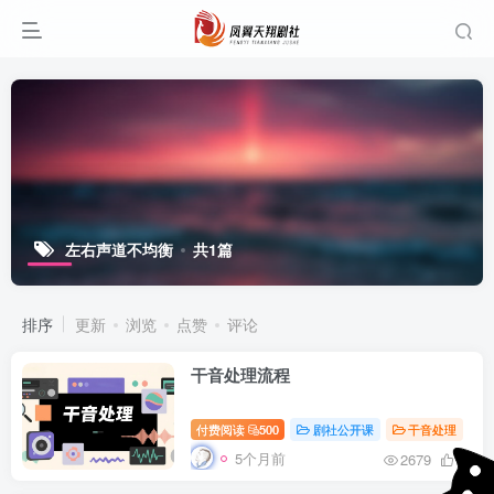
左右声道不均衡
共1篇
排序
更新
浏览
点赞
评论
干音处理流程
付费阅读
500
剧社公开课
干音处理
5个月前
2679
28