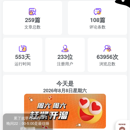
259篇
108篇
文章总数
评论条数
553天
233位
63956次
运行时间
注册用户
浏览总数
今天是
2026年8月8日星期六
累了就早点休息~
晚间22：00-5:00是最佳睡
眠时间哦