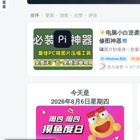
看
看
排序
更新
浏览
点赞
评论
电脑小白逆袭
修图神器
图片秒瘦身｜批量
Windows系统
软
悠兮缘梦
5个
今天是
2026年8月6日星期四