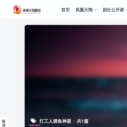
首页
凤翼天翔
剧社公开课
打工人摸鱼神器
共1篇
随
便