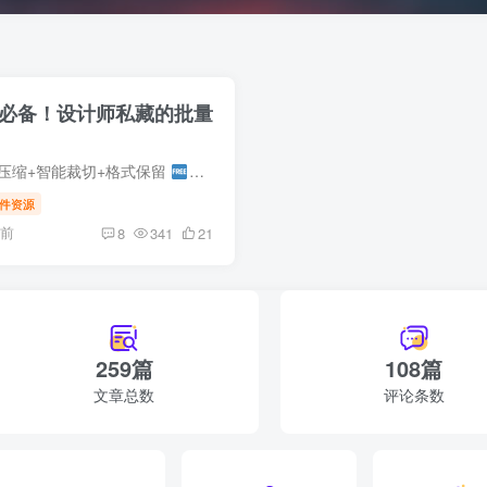
必备！设计师私藏的批量
压缩+智能裁切+格式保留
免费无广｜内存杀手退退退！打工人效率开
件资源
月前
8
341
21
259篇
108篇
文章总数
评论条数