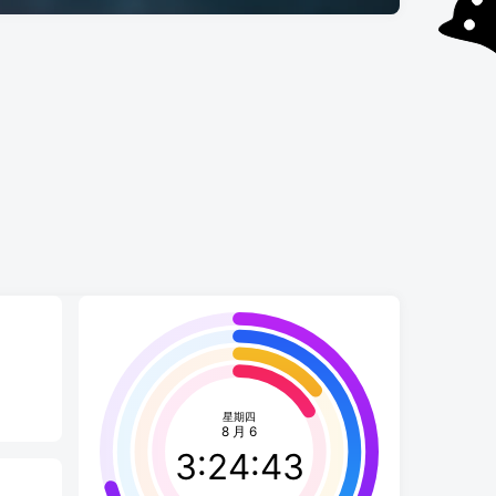
挂 如果视频过于模糊请自行切换清晰度（即使已经默认超清，请在高清和