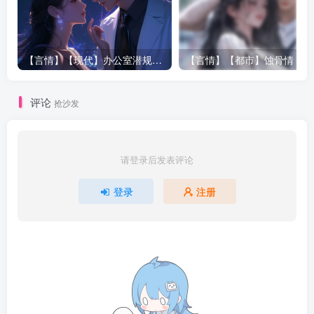
世界十大高手排行榜：
李世杰，人称“刀圣”，排行第一，修炼破天决，兵器圣刀。
【言情】【现代】办公室潜规则|姚公子|250660
【言
隶属天龙国。但是在１０年前突然消失，至今下落不明。有
人说他已经修炼成仙飞升了。有人说他找了个地方修炼去
评论
抢沙发
了，也有人说他已经死了，反正众说风云，不知道孰真孰
假。
请登录后发表评论
莫文，排行第二，修炼不详，兵器铁扇，很神秘的一个人，
登录
注册
隶属联合国。
钱火，排行第三，兵器流星锤，修炼烈火诀，隶属联合国。
杰斯&#8226；雷欧排行第四，修炼紫月斗气，兵器云霄剑，
隶属联合国公国。