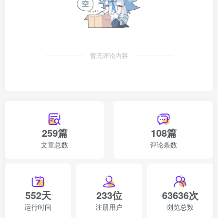
豪斯&#8226；雷欧排行第五，和杰斯&#8226；雷欧是亲兄
弟，修炼紫月斗气，兵器裂天剑，隶属联合公国。
铁诺排行第六，修炼金刚护体，兵器崩雷拳套，隶属嘉隆帝
暂无评论内容
国。
捷克&#8226；亚排行第七，修炼天神斗气，兵器天神剑，隶
属利美亚帝国。
轩辕月排行第八，修炼寒冰诀，兵器冰玉笛，隶属天龙国。
259篇
108篇
（十大高手中唯一女性）
文章总数
评论条数
络坦&#8226；奇鲁排行第九，修炼雄霸斗气，兵器魔神枪，
隶属利美亚帝国。
552天
233位
63636次
傲啸天排行第十，修炼狂狼啸，兵器寒铁拳套，隶属嘉隆帝
运行时间
注册用户
浏览总数
国。