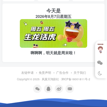
今天是
高手榜是５０年前，由一些武林人士所排，所以有些隐世高
2026年8月7日星期五
手并没有入榜。
联合公国拥有高手榜四大高手，相传其隐藏高手甚多，三大
王国现在是十分忌惮联合公国。虽然人类科技都已经达到制
造尖端武器的地步，但至今并没有国家发明火器，至少表面
上没有。
啊啊啊，明天就是周末啦！
天蓝１８００年，是天蓝星的噩梦年。当时（有很多国家）
一个小国家偷偷制造出火器，打算用到战场上，不知道怎么
友链申请
免责声明
广告合作
关于我们
被联合国所知。联合国动用高手５００名，一天之内把这个
Copyright © 2025 ·
凤翼天翔剧社
·
津ICP备18001811号-2
国家所有的掌权者杀的一个都不剩，不能用杀，应该用屠杀
来形容当时的惨状，整整数十万人被一天之内屠戮殆尽，没
有一点还手的能力。