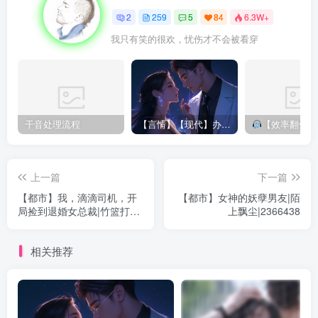
现在天蓝星基本稳定下来，共有三个国家，形成三国鼎立的
2
259
5
84
6.3W+
局面。分别是位于东边的天龙共和国，西北方向的利亚美帝
我只有笑的很欢，忧伤才不会被看穿
国和位于西南方向的嘉隆帝国。
天龙共和国实行的是共和制，经济并不是很发达，但是其良
好的社会制度吸引了很多爱好和平的人，虽然其军队装备并
干音处理流程
【言情】【现代】办公室潜规则|姚公子|250660
【效率翻倍！Reaper半自动对轨神器拯
不是很好，但是强大的群众基础，使其他两个国家并不敢轻
易的招惹他。
上一篇
下一篇
利亚美帝国和嘉隆帝国实行的是帝国制，这里是富人的天
【都市】我，滴滴司机，开
【都市】女神的妖孽男友|陌
堂，只要你有钱，在这里你就是大爷，或者你有强大的力
局捡到退婚女总裁|竹篮打
上飘尘|2366438
水|2995341
量，使别人不敢招惹你。这里有着奴隶的存在，各种肮脏的
交易在这里不断的进行着。
相关推荐
联合国位于三个国家的当中，有着最强大的军队，有着不可
抗拒的人物的存在。世界１０大高手这里就占据着四位。