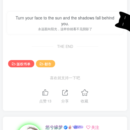
经过几百年的传承，天蓝人对武功追求的热情是越来越高。
天蓝１２００年，一位考古学家，在一片群山中意外的发现
Turn your face to the sun and the shadows fall behind
you.
了一个上古遗迹，经过各个国家研究人员的考证，他们终于
永远面向阳光，这样你就看不见阴影了
发现了天蓝星以前的历史，知道了地球，也知道了地球人的
历史。天蓝星的科技有了翻天覆地的变化，同时天蓝人害怕
THE END
他们的母星也会走与地球相同的道路，于是就从各个国家抽
出精锐人士，组成了现在的联合公国。制定出很多相关法律
版权书单
都市
条文来限制各个国家对火器的研究。
喜欢就支持一下吧
起初联合国是受各个国家的联合管理的，但是随着国家间战
争的不断发生，加上联合国某些野心家的发展，现在联合国
已经脱离了国家的管辖而独立。并且利用当初建立联合国的
点赞
13
分享
收藏
一些明文规定，联合国已经有点开始制约起各国的发展。
经过不断的战争（联合国是不能限制国家之间的征战的），
悠兮缘梦
关注