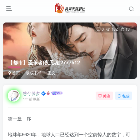
0
182
13
【都市】圣杀者|夜无魂|2777512
首页
版权书单
正文
悠兮缘梦
关注
私信
1年前更新
第一章 序
地球年5620年，地球人口已经达到一个空前惊人的数字，可