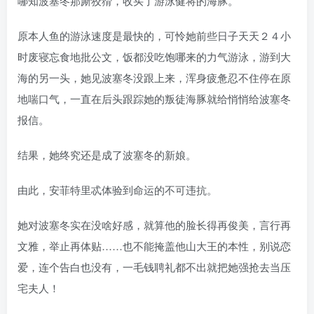
哪知波塞冬那厮狡猾，收买了游泳健将的海豚。
原本人鱼的游泳速度是最快的，可怜她前些日子天天２４小
时废寝忘食地批公文，饭都没吃饱哪来的力气游泳，游到大
海的另一头，她见波塞冬没跟上来，浑身疲惫忍不住停在原
地喘口气，一直在后头跟踪她的叛徒海豚就给悄悄给波塞冬
报信。
结果，她终究还是成了波塞冬的新娘。
由此，安菲特里忒体验到命运的不可违抗。
她对波塞冬实在没啥好感，就算他的脸长得再俊美，言行再
文雅，举止再体贴……也不能掩盖他山大王的本性，别说恋
爱，连个告白也没有，一毛钱聘礼都不出就把她强抢去当压
宅夫人！