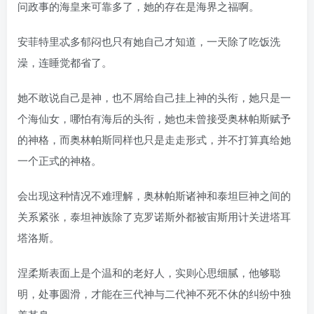
问政事的海皇来可靠多了，她的存在是海界之福啊。
安菲特里忒多郁闷也只有她自己才知道，一天除了吃饭洗
澡，连睡觉都省了。
她不敢说自己是神，也不屑给自己挂上神的头衔，她只是一
个海仙女，哪怕有海后的头衔，她也未曾接受奥林帕斯赋予
的神格，而奥林帕斯同样也只是走走形式，并不打算真给她
一个正式的神格。
会出现这种情况不难理解，奥林帕斯诸神和泰坦巨神之间的
关系紧张，泰坦神族除了克罗诺斯外都被宙斯用计关进塔耳
塔洛斯。
涅柔斯表面上是个温和的老好人，实则心思细腻，他够聪
明，处事圆滑，才能在三代神与二代神不死不休的纠纷中独