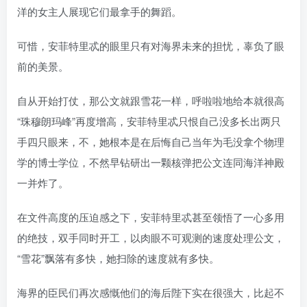
洋的女主人展现它们最拿手的舞蹈。
可惜，安菲特里忒的眼里只有对海界未来的担忧，辜负了眼
前的美景。
自从开始打仗，那公文就跟雪花一样，呼啦啦地给本就很高
“珠穆朗玛峰”再度增高，安菲特里忒只恨自己没多长出两只
手四只眼来，不，她根本是在后悔自己当年为毛没拿个物理
学的博士学位，不然早钻研出一颗核弹把公文连同海洋神殿
一并炸了。
在文件高度的压迫感之下，安菲特里忒甚至领悟了一心多用
的绝技，双手同时开工，以肉眼不可观测的速度处理公文，
“雪花”飘落有多快，她扫除的速度就有多快。
海界的臣民们再次感慨他们的海后陛下实在很强大，比起不