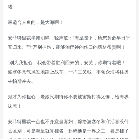
睹。
最适合人鱼的，是大海啊！
安菲特里忒半掩明眸，轻声道：“海皇陛下，请您务必早日平
安归来。”千万别挂伤，能够治疗神的伤口的药材很贵啊！
“别为我担心，我会带着胜利回来的，安芙，你期待着吧！”
波塞冬意气风发地踏上战车，一挥三叉戟，率领众海将往奥
林帕斯冲去。
鬼才为你担心，老娘只期待你不要被宙斯打得太惨，给海界
抹黑！
安菲特里忒一点也不介意当寡妇，嫁给波塞冬和守活寡没什
么区别，可是海皇就算挂名，起码他是一界之主，要是挂了