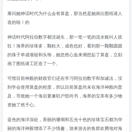
甭问她神话时代为什么会有算盘，那当然是她画出图纸请人
造的啦！的
神话时代阿拉伯数字都没诞生，那一笔一笔的流水账叫人抓
狂！海界的珍珠多，颗粒大，成色也好，看到那一颗颗圆圆
的珠子串成项链和头饰，她忽然心血来潮想起了算盘，立刻
画了图纸请工匠造了一个。
可惜目前神殿的财政官们还在学习阿拉伯数字和加减法，没
到学会使用算盘的程度，所以目前算盘尚未在海洋神殿内普
及，导致她一个海后要兼职户部尚书，海界的宝库有多少物
资她了然于心。
蓝色的海洋深处，美丽的珊瑚和五光十色的珍珠宝石都为华
丽的海洋神殿增添了不少情趣，游来游去的鱼群欢腾地对海