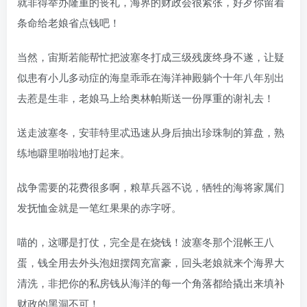
就非得举办隆重的丧礼，海界的财政会很紧张，好歹你留着
条命给老娘省点钱吧！
当然，宙斯若能帮忙把波塞冬打成三级残废终身不遂，让疑
似患有小儿多动症的海皇乖乖在海洋神殿躺个十年八年别出
去惹是生非，老娘马上给奥林帕斯送一份厚重的谢礼去！
送走波塞冬，安菲特里忒迅速从身后抽出珍珠制的算盘，熟
练地噼里啪啦地打起来。
战争需要的花费很多啊，粮草兵器不说，牺牲的海将家属们
发抚恤金就是一笔红果果的赤字呀。
喵的，这哪是打仗，完全是在烧钱！波塞冬那个混帐王八
蛋，钱全用去外头泡妞摆阔充富豪，回头老娘就来个海界大
清洗，非把你的私房钱从海洋的每一个角落都给撬出来填补
财政的黑洞不可！