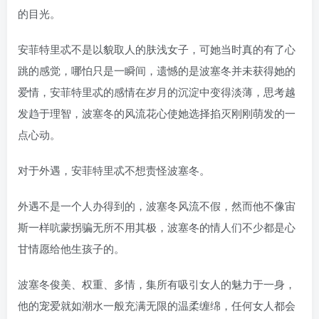
的目光。
安菲特里忒不是以貌取人的肤浅女子，可她当时真的有了心
跳的感觉，哪怕只是一瞬间，遗憾的是波塞冬并未获得她的
爱情，安菲特里忒的感情在岁月的沉淀中变得淡薄，思考越
发趋于理智，波塞冬的风流花心使她选择掐灭刚刚萌发的一
点心动。
对于外遇，安菲特里忒不想责怪波塞冬。
外遇不是一个人办得到的，波塞冬风流不假，然而他不像宙
斯一样吭蒙拐骗无所不用其极，波塞冬的情人们不少都是心
甘情愿给他生孩子的。
波塞冬俊美、权重、多情，集所有吸引女人的魅力于一身，
他的宠爱就如潮水一般充满无限的温柔缠绵，任何女人都会