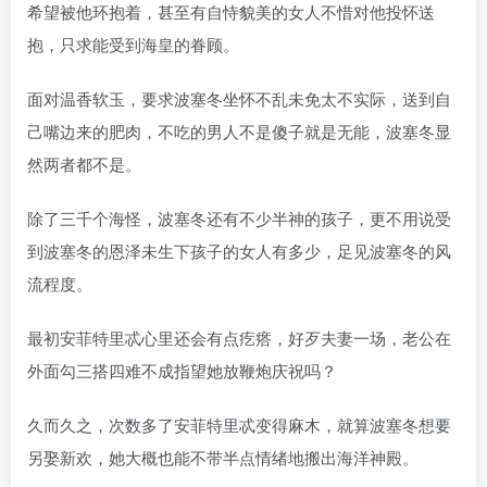
希望被他环抱着，甚至有自恃貌美的女人不惜对他投怀送
抱，只求能受到海皇的眷顾。
面对温香软玉，要求波塞冬坐怀不乱未免太不实际，送到自
己嘴边来的肥肉，不吃的男人不是傻子就是无能，波塞冬显
然两者都不是。
除了三千个海怪，波塞冬还有不少半神的孩子，更不用说受
到波塞冬的恩泽未生下孩子的女人有多少，足见波塞冬的风
流程度。
最初安菲特里忒心里还会有点疙瘩，好歹夫妻一场，老公在
外面勾三搭四难不成指望她放鞭炮庆祝吗？
久而久之，次数多了安菲特里忒变得麻木，就算波塞冬想要
另娶新欢，她大概也能不带半点情绪地搬出海洋神殿。