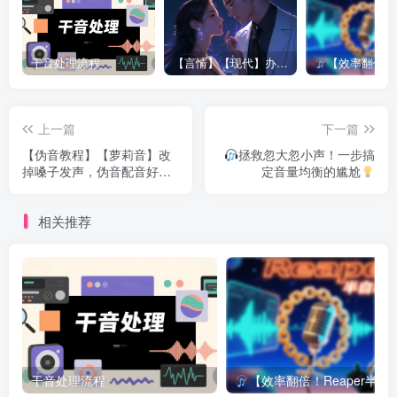
干音处理流程
【言情】【现代】办公室潜规则|姚公子|250660
【效率翻倍！Reaper半自动对轨神器拯
上一篇
下一篇
【伪音教程】【萝莉音】改
拯救忽大忽小声！一步搞
掉嗓子发声，伪音配音好听
定音量均衡的尴尬
到爆！
相关推荐
干音处理流程
【效率翻倍！Reaper半自动对轨神器拯救崩溃的你】