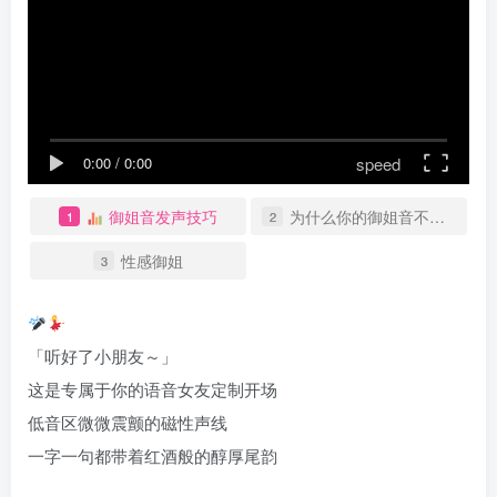
speed
0:00
/
0:00
御姐音发声技巧
为什么你的御姐音不好听？
1
2
性感御姐
3
「听好了小朋友～」
这是专属于你的语音女友定制开场
低音区微微震颤的磁性声线
一字一句都带着红酒般的醇厚尾韵