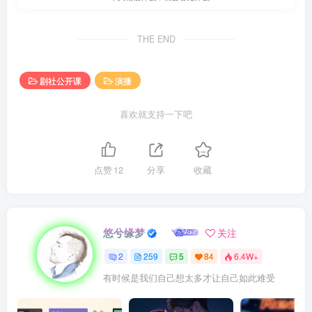
THE END
剧社公开课
演播
喜欢就支持一下吧
点赞
12
分享
收藏
悠兮缘梦
关注
2
259
5
84
6.4W+
有时候是我们自己想太多才让自己如此难受