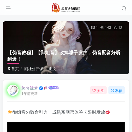
1
143
12
【伪音教程】【御姐音】改掉嗓子发声，伪音配音好听
到爆！
首页
剧社公开课
正文
悠兮缘梦
关注
私信
1年前更新
御姐音の致命引力｜成熟系网恋体验卡限时发放