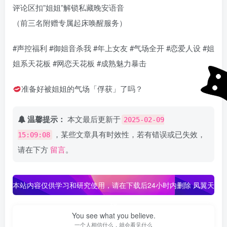
评论区扣”姐姐”解锁私藏晚安语音
（前三名附赠专属起床唤醒服务）
#声控福利 #御姐音杀我 #年上女友 #气场全开 #恋爱人设 #姐
姐系天花板 #网恋天花板 #成熟魅力暴击
准备好被姐姐的气场「俘获」了吗？
温馨提示：
本文最后更新于
2025-02-09
，某些文章具有时效性，若有错误或已失效，
15:09:08
请在下方
留言
。
本站内容仅供学习和研究使用，请在下载后24小时内删除
凤翼天
翔
You see what you believe.
一个人相信什么，就会看见什么