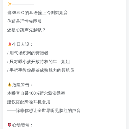
—————
当38.6℃的耳语撞上冷冽御姐音
你猜是理性先臣服
还是心跳声先越狱？
今日人设：
/ 用气场织网的狩猎者
/ 只对乖小孩开放特权的年上姐姐
/ 手把手教你品鉴成熟魅力的领航员
危险警告：
本嗓音自带100%荷尔蒙渗透率
建议搭配降噪耳机食用
——除非你想让全世界听见脸红的声音
心动暗号：