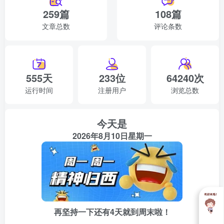
天她才想明白，若是风头太盛，她的容貌也必然是自己最大
259篇
108篇
的绊脚石。
文章总数
评论条数
门外响起一阵脚步声，宁诗薇瞥了一眼门口，暗中不动声色
的回床躺好。
555天
233位
64240次
宁向城在她母亲死后不久就力排众议，取了高氏，而高氏也
运行时间
注册用户
浏览总数
早早的搬进了宁家，现在她磕破了脑袋，高氏自然要做出一
副慈母的样子，好歹也是要慰问她一下的。
今天是
2026年8月10日星期一
果不其然，在一阵敲门声响起后，高氏带着比宁诗薇小两岁
的宁雪莹走了进来。
宁诗薇满屋子都是一股药味，宁雪莹闻着觉得不舒服极了，
皱着眉冷眼盯着躺在床上的宁诗薇，还扯了扯高氏的衣袖小
再坚持一下还有4天就到周末啦！
声道：“娘，这屋子里好难闻啊，我们走吧。”