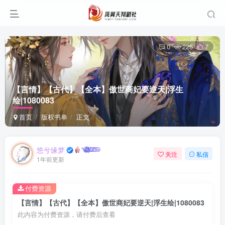
0
225
7
【言情】【古代】【全本】傲世商妃要逆天|浮生
绘|1080083
首页
版权书单
正文
悠兮缘梦
关注
私信
1年前更新
付费资源
【言情】【古代】【全本】傲世商妃要逆天|浮生绘|1080083
此内容为付费资源，请付费后查看