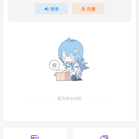
钱。”这老头居然还要钱，太不要脸了。当时阿黄火了，冲他
登录
注册
大喝一声：快走！
老头猛然对阿黄扬起头，一张惊心动魄的鬼脸出现在他眼
前，吓得阿黄魂飞魄散，吓得大叫接着就睁开眼睛。这无非
是个一般的噩梦罢了，下班之后给我打个电话，把他昨晚事
情跟我讲一遍问我是不是冲犯到人家，就跟他讲拿把剪刀放
在枕头底下，他还真听话当晚就用这招，不过很遗憾第二晚
还是做同样的梦。
开始沉不住气把我们叫出来，商量对策，当时我们几人喝着
暂无评论内容
酒胡侃一同，把当年在恐怖电影里那些损招全部搬出来讲一
遍，最后我实在听不下去，就提议多拿些纸钱去跟老头烧掉
不好了吗，既然他是贪鬼这个方法正好对症下药。
于是在第三天的早上直接去单位到那里老头烧了很多，但在