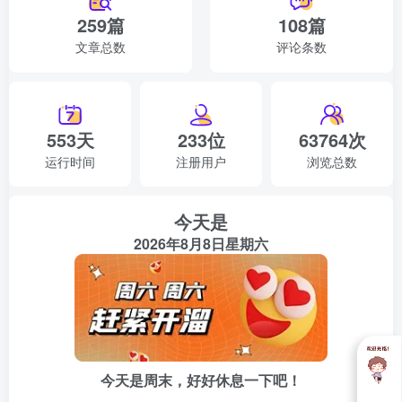
259篇
108篇
第三天晚上同样的事情又发生了，所以很不幸到了第四天我
文章总数
评论条数
们几位兄弟只好到他家里去陪伴这位悲催老男孩，一开始我
们就翻找电影，看着电影打发时间，但看着看着也索然无
味，开始扯皮。
553天
233位
63764次
阿黄说：“这都七点多了，今晚我是睡还是不睡？睡了，那老
运行时间
注册用户
浏览总数
头来还是不来？万一他妈的又来了，该怎么办？”其中有位朋
友讲到：凉拌。有气无力的回应道，阿黄弹了个烟头过去，
今天是
那哥们没躲开，，被烟头砸中，慌得往身上乱弹，一阵鬼
2026年8月8日星期六
叫。
后来大家想了个没有办法的办法：晚上让阿黄睡，如果再梦
到那怪老头，就直接问，他要什么？阿黄听了建议之后也觉
得没有更好的办法，有位哥们就对阿黄讲到：“麻溜上床死
今天是周末，好好休息一下吧！
觉。