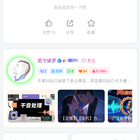
喜欢就支持一下吧
于是阿黄转身问他：“大爷，跟着我干嘛？”那老头低着头，
因为帽子的遮挡，根本看不见他的脸，好一会，他才颤颤巍
巍地说出几个字：“钱，钱‘说着将一只骨瘦如材的手伸到阿黄
点赞
15
分享
收藏
面前，这只手不但骨瘦如材，还很脏，手上满是灰黑的泥
土，指甲长得吓人，尖且粗糙，里面塞满了黑乎乎的脏东
西。
悠兮缘梦
关注
2
259
5
84
6.4W+
阿黄当时心想，原来是个老乞丐，就从口袋里摸出一元钱，
只要还有明天，今天就永远是起跑线
放在他手上，转身继续走路，谁晓得那老头拿了钱，仍旧没
有走的意思，依然紧紧跟着他走，阿黄站定，老头也站定，
又对阿黄伸出了手大概是嫌钱少吧。
干音处理流程
【言情】【现代】办公室潜规则|姚公子|250660
【效率翻倍！Reaper半自动对轨神器拯
当时阿黄想这老乞丐还挺贪的，算了，年纪看上去也这样大
了，可怜，再给些就是了，这样想着，阿黄又开始摸口袋。
没有一元干脆摸出一张十元票子，交给他了。