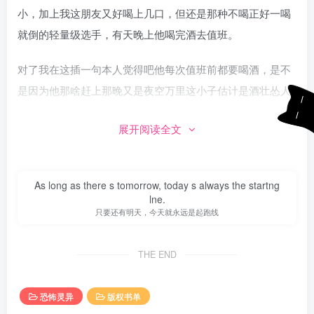
小，加上我这朋友又好喝上几口，但还是那种不喝正好一喝
就倒的轻量级选手，有天晚上他喝完酒去值班。
对了我在这插一句本人觉得吧他每次值班前都要喝酒，是不
是因为他那啥赶上那晚又是夜空万里这小子估计是酒壮怂人
胆竟然在坟间小路上唱歌巡夜，估计晚上有些喝过了，突然
展开阅读全文
胃中反动一口没忍住直接吐在旁边的墓碑上。
当即他就醒酒了，又是膜拜又是道歉的，然后三步并两步的
Nobody looks down on you because everybody is too
跑向值班楼，随即到值班室向同事老李讲起是不是冲撞了人
busy to look at you.
家会不会有什么问题，老李安慰通之后两人相继休息，这天
没谁瞧不起你，因为别人根本就没瞧你，大家都很忙的
晚上，做了个怪梦，梦见自己走在一条空无一人的小路上。
THE END
不晓得在哪里突然冒出衣衫褴褛老头，这老头脑袋上戴着一
顶破帽子，自从出现后，阿黄走，他也走，阿黄停，他也
恐怖灵异
版权书单
停，阿黄很纳闷，这老头是不是有病？