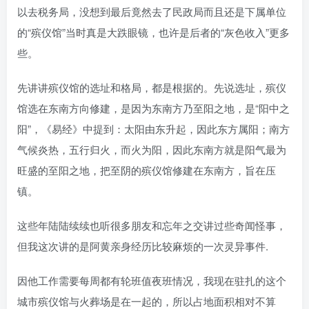
以去税务局，没想到最后竟然去了民政局而且还是下属单位
的“殡仪馆”当时真是大跌眼镜，也许是后者的“灰色收入”更多
些。
先讲讲殡仪馆的选址和格局，都是根据的。先说选址，殡仪
馆选在东南方向修建，是因为东南方乃至阳之地，是“阳中之
阳”，《易经》中提到：太阳由东升起，因此东方属阳；南方
气候炎热，五行归火，而火为阳，因此东南方就是阳气最为
旺盛的至阳之地，把至阴的殡仪馆修建在东南方，旨在压
镇。
这些年陆陆续续也听很多朋友和忘年之交讲过些奇闻怪事，
但我这次讲的是阿黄亲身经历比较麻烦的一次灵异事件.
因他工作需要每周都有轮班值夜班情况，我现在驻扎的这个
城市殡仪馆与火葬场是在一起的，所以占地面积相对不算