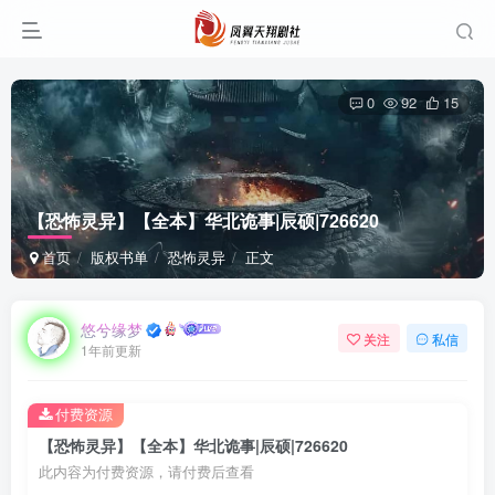
0
92
15
【恐怖灵异】【全本】华北诡事|辰硕|726620
首页
版权书单
恐怖灵异
正文
悠兮缘梦
关注
私信
1年前更新
付费资源
【恐怖灵异】【全本】华北诡事|辰硕|726620
此内容为付费资源，请付费后查看