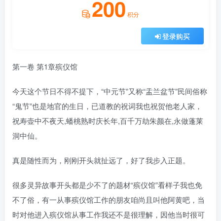
200
积分
登录购买
第一卷 第1章殡仪馆
今天这个节日不得不提下，“中元节”又称“盂兰盆节”民间俗称
“鬼节”也是地官的生日，已道教的祝词我也祝贺他老人家，
祝寿壶中不夜天,蟠桃熟时庆长年,百千万劫朱颜在,永做蓬莱
洞中仙。
真是随性而为，刚刚开头就扯远了，好了我步入正题。
很多灵异故事开头都是少不了的题材“殡仪馆”看样子我也免
不了俗，有一从事殡仪馆工作的朋友咱尚且叫他阿黄吧，当
时对他进入殡仪馆从事工作我还不是很理解，因他当时很可