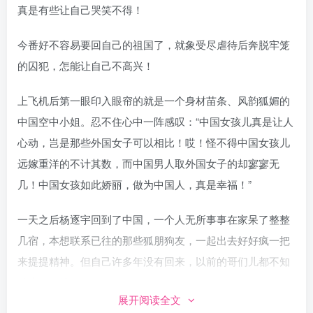
真是有些让自己哭笑不得！
今番好不容易要回自己的祖国了，就象受尽虐待后奔脱牢笼
的囚犯，怎能让自己不高兴！
上飞机后第一眼印入眼帘的就是一个身材苗条、风韵狐媚的
中国空中小姐。忍不住心中一阵感叹：“中国女孩儿真是让人
心动，岂是那些外国女子可以相比！哎！怪不得中国女孩儿
远嫁重洋的不计其数，而中国男人取外国女子的却寥寥无
几！中国女孩如此娇丽，做为中国人，真是幸福！”
一天之后杨逐宇回到了中国，一个人无所事事在家呆了整整
几宿，本想联系已往的那些狐朋狗友，一起出去好好疯一把
来提提精神。但自己许多年没有回来，以前的哥们儿都不知
道去了何处。
展开阅读全文