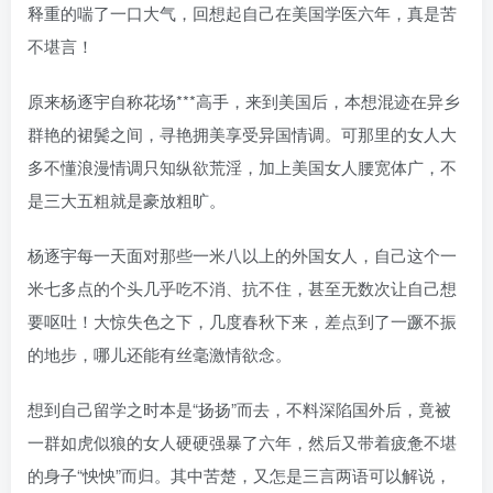
释重的喘了一口大气，回想起自己在美国学医六年，真是苦
不堪言！
原来杨逐宇自称花场***高手，来到美国后，本想混迹在异乡
群艳的裙鬓之间，寻艳拥美享受异国情调。可那里的女人大
多不懂浪漫情调只知纵欲荒淫，加上美国女人腰宽体广，不
是三大五粗就是豪放粗旷。
杨逐宇每一天面对那些一米八以上的外国女人，自己这个一
米七多点的个头几乎吃不消、抗不住，甚至无数次让自己想
要呕吐！大惊失色之下，几度春秋下来，差点到了一蹶不振
的地步，哪儿还能有丝毫激情欲念。
想到自己留学之时本是“扬扬”而去，不料深陷国外后，竟被
一群如虎似狼的女人硬硬强暴了六年，然后又带着疲惫不堪
的身子“怏怏”而归。其中苦楚，又怎是三言两语可以解说，