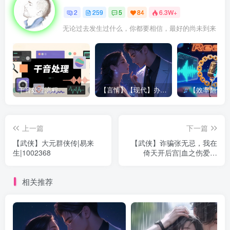
我杨逐宇一定能够从振雄风！”
2
259
5
84
6.3W+
无论过去发生过什么，你都要相信，最好的尚未到来
杨逐宇躺在温暖柔和的大床上面，见落地窗外的天已经渐渐
黑了下来。虽然已是傍晚，但夏天气候仍然闷热，很容易让
人觉得困乏想睡，他想着想着困意也慢慢来了，于是把书盖
在脸上呼呼睡去。
干音处理流程
【言情】【现代】办公室潜规则|姚公子|250660
【效率翻倍！Reaper半自动对轨神器拯
就在这个时候，一道流星从天空急速滑落，恰恰从他开启的
窗户坠落在他的床上。那流星只有樱桃大小，并没有灼热的
上一篇
下一篇
火焰，但发出的彩色光芒却是耀眼刺目，顿时间就把杨逐宇
【武侠】大元群侠传|易来
【武侠】诈骗张无忌，我在
笼罩在了五光十色之中。
生|1002368
倚天开后宫|血之伤爱之
恨|799322
那流星坠落屋中之后，刚开始还是发出的光线只是耀眼刺
相关推荐
目，到后来发出的光线越来越强，那强烈的光线几乎要把整
个房间都穿透一般。剧烈的强光下一片煞白，如过此时恰好
有人睁开眼睛看见，那剧烈的强光也一定会射得人的眼睛完