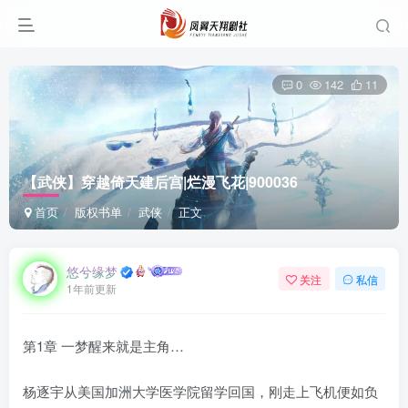
0
142
11
【武侠】穿越倚天建后宫|烂漫飞花|900036
首页
版权书单
武侠
正文
悠兮缘梦
关注
私信
1年前更新
第1章 一梦醒来就是主角…
杨逐宇从美国加洲大学医学院留学回国，刚走上飞机便如负