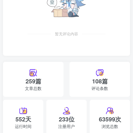
无面老人慢慢从天空往下漂移，竟悠悠然然的飘向杨逐宇的
床前。
“你是什么人？为什么来到我的床前？”杨逐宇大吃一惊，“忽”
的从床上弹起。
暂无评论内容
“我乃天上的托世梦仙，今天忽见宇宙之中的一颗追梦星坠落
于你的家中，所以专程赶来寻找。”无面老者平淡的静静答
道。
259篇
108篇
“追梦星？什么东西？”杨逐宇见无面老者似乎并无恶意，又
文章总数
评论条数
微微宽心了一些，但却是一脸茫然。
“追梦星乃上古宇宙中最神奇和最古老的三颗行星之一，它在
这天地之间吸取了十亿年的宇宙精华，有穿越时空无所不能
552天
233位
63599次
的能力。追梦星若坠落到何处，那里便有一个人可以梦想成
运行时间
注册用户
浏览总数
真。”