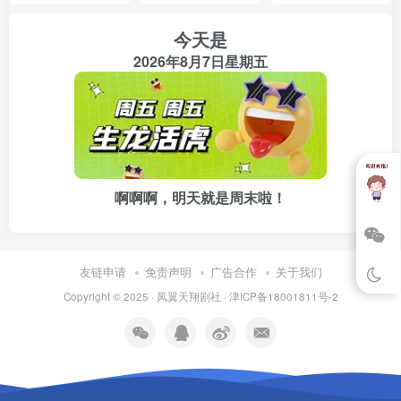
今天是
“什么？可以让人梦想成真？开玩笑吧！”杨逐宇又是一阵惊
2026年8月7日星期五
讶。
“对，可以让人梦想成真。”托世梦仙确切的肯定道，然后看
看了屋子四周，又道：“我跟着追梦星一路追来，恰恰到你这
屋子里的时候就不见了。看来追梦星已经给了你梦想成真的
愿望，然后又回到宇宙中去了。”
啊啊啊，明天就是周末啦！
杨逐宇心中一喜，没想到自己竟能有这般奇遇。但仔细一
想，觉得就象自己以前对别人编造故事一样，毫无依据理
友链申请
免责声明
广告合作
关于我们
由，终究还是觉得太过离谱。于是不相信的摇了摇头，随意
Copyright © 2025 ·
凤翼天翔剧社
·
津ICP备18001811号-2
拿起身边的〈倚天屠龙记〉问道：“我想去这本书的世界里，
可不可以？”
托世梦仙点了点头，声音中略带笑意：“你的梦想就是这