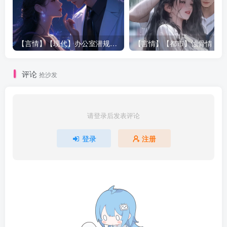
全不能睁开，象夜间一样目不视物。
一阵剧烈的强光之后，那颗流星变的无影无踪，就好象散发
【言情】【现代】办公室潜规则|姚公子|250660
【言
了所有光芒后自己也蒸发了一样，整个屋子也骤然恢复了一
片黑暗。
评论
抢沙发
只可惜杨逐宇在这个过程中一直闭眼睡熟，这发生在自己眼
前的绝世奇景竟然没能看见。
请登录后发表评论
悠悠睡梦之中……
登录
注册
杨逐宇忽见一个长须白发老者从空中飘逸而下，那老者两手
齐膝，两条眉毛一直延到胸前，身形清幽得有些怪异。最奇
怪的是一张脸看似清清楚楚，又似模模糊糊，但仔细一看又
好象什么也没有一样，完全是一张没有面目轮廓的脸庞。