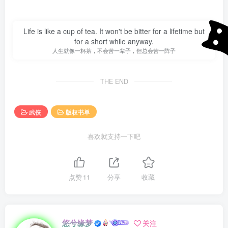
万般无聊之下，偶然翻开床头柜看见自己在留学之前就已经
看过的小说〈倚天屠龙记〉。忽然心中一动，记得那时候看
Life is like a cup of tea. It won't be bitter for a lifetime but
这书的时候年纪尚小，最多也就十三四岁。其中情节虽然已
for a short while anyway.
经模模糊糊，但那些主人翁的名字却还清晰无比的印在脑
人生就像一杯茶，不会苦一辈子，但总会苦一阵子
中。拿着尘封已久的书页，不由起了从新温习一次的念
头……
THE END
结果翻开泛黄的书页，竟然一看就上了瘾，一连两天，躺在
武侠
版权书单
柔软的大床上看完〈倚天屠龙记〉，才舍得下床去找些食物
充饥。吃完食物后，肚子虽是饱了，可忽然觉得心里一阵空
喜欢就支持一下吧
虚。回忆起书中的英雄气节和各色美女，心中开始思潮万
千，不禁起了无穷回味，对那大走桃花运的张无忌又是嫉妒
点赞
11
分享
收藏
又是羡慕。
“哎！要是我能够回到书中去，能够拥有一身高强的武功，能
够和这么多女孩儿邂逅！嘿嘿，那可有多好啊。要是如此，
悠兮缘梦
关注