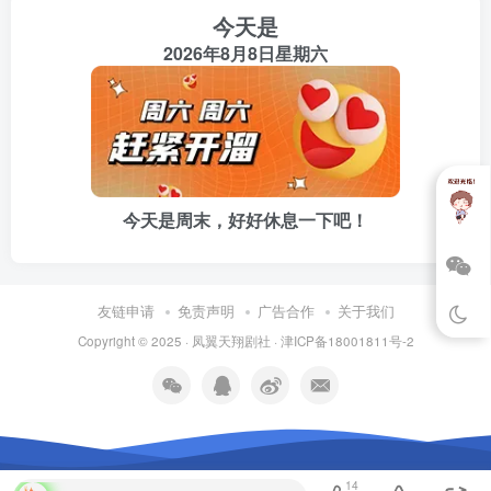
今天是
“是。”大校军官行了一个标准军礼，急急去安排。
2026年8月8日星期六
C市，我懒懒的躺在沙发上，手里翻着一张海报，“只有你想
不到，没有你做不到。口气倒是大得可以。”我随手一弹，
《绝世》宣传海报，‘哧啦’一声，被震成碎片，四处散去。
我叫无情，在外流浪了15年，就在《绝世》大肆宣传的时
今天是周末，好好休息一下吧！
候，回到了C市。
机缘巧合下让我得到了一个特级游戏头盔，虽不能跟贵宾级
友链申请
免责声明
广告合作
关于我们
头盔相比，但也不是人人可以得到的，只观其价值
Copyright © 2025 ·
凤翼天翔剧社
·
津ICP备18001811号-2
100000RMB就可见一斑。但也物有所值，高达95%的仿真
度，足以让在现实污染过度的环境中呆腻了的人们趋之若
猱。头盔带有自动感应系统，及时通知游戏中的玩家知道现
实中发生的事，比如现实中电话响起，有人敲门，进入你的
14