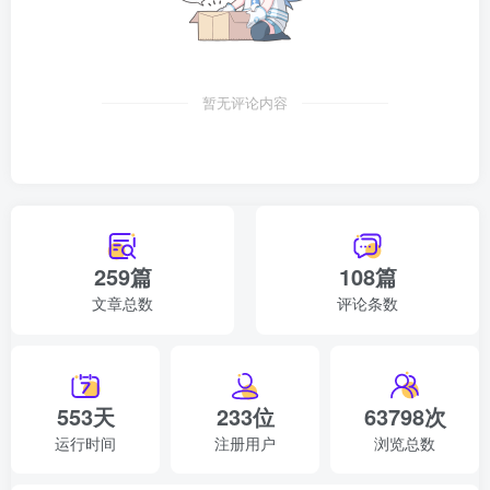
“进来。”总理没有抬头，继续批阅文件。
一个中年大校军官大步走了进来，“总理，刚刚接到情报，M
暂无评论内容
国罗尔德博士被杀，Y国乔治博士在家遇到袭击，还有其他
国家的计算机博士都遇到了相同的情况。”
“罗尔德？乔治？不就是参加了《绝世》开发的那二个吗？你
是说……”总理面色微变地道。
259篇
108篇
“不错，他们都是参加了《绝世》开发的计算机博士，我怀疑
文章总数
评论条数
他们的资料被泄露了，有人想在《绝世》称霸，所以才会找
上他们，想从他们口里获得《绝世》运行资料，总理，我们
是不是要加强对小凌等人的保护？”
553天
233位
63798次
“马上命令各有关部门，全力保护小凌子等人的安全。”总理
运行时间
注册用户
浏览总数
果断的命令道。