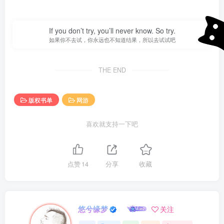
黑衣大汉没想到会这么顺利，一愣后伸手欲接，就在这个时
候怪事发生了，黑衣大汉突然如被毒蛇咬中，猛的退后几
If you don’t try, you’ll never know. So try.
步，一动也不敢再动。这时才看清罗尔德博士的资料中竟然
如果你不去试，你永远也不知道结果，所以去试试吧
夹着一颗手雷。罗尔德得意的笑着，“我早就料到会有这么一
天，所以我总是随身带着它，我想你们不会想要一个死人去
THE END
做客吧，这不吉利。”
版权书单
网游
黑衣大汉愣愣的看着那颗手雷，不知如何是好。罗尔德博士
没有理他，绕过黑衣大汉自顾的走了。
喜欢就支持一下吧
黑衣大汉没有动，脸色变幻不已，猛的一咬牙，喝道：“为了
安斯洛克家族的荣誉。”几个黑衣大汉同时转身拔枪，对着罗
点赞
14
分享
收藏
尔德博士的背影开了枪。与此同时，罗尔德博士也果断的扔
出了手雷，“轰”火光映红了夜空，罗尔德博士和几个黑衣大
汉同归于尽。
悠兮缘梦
关注