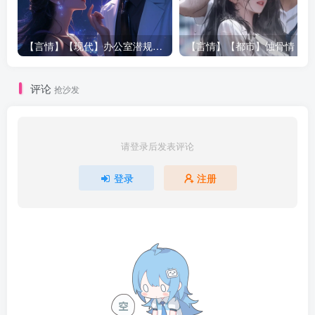
以你一定会告诉我们。”
【言情】【现代】办公室潜规则|姚公子|250660
【言
“真的吗？”乔治淡淡一笑，“上帝，宽恕我吧。”说着双手做了
一个奇怪的动作，人也突然趴下。
评论
抢沙发
就在乔治趴下的那一刻，枪声大做，无数的子弹飞进了客
厅。等枪声停下后，乔治抬起头，客厅已是惨不忍睹，不由
请登录后发表评论
在胸前划着十字，“上帝，宽恕我吧。”
登录
注册
D国……
同样的事情在不同的国家上演着。
Z国中南海总理办公室，国家总理任定国正忙着批阅文件。
“报告！”一个响亮的声音在门口响起。