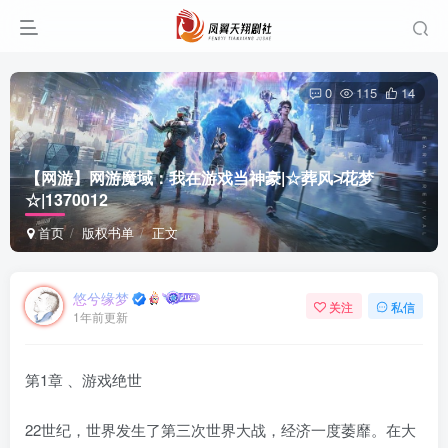
0
115
14
【网游】网游魔域：我在游戏当神豪|☆葬风≯花梦
☆|1370012
首页
版权书单
正文
悠兮缘梦
关注
私信
1年前更新
第1章 、游戏绝世
22世纪，世界发生了第三次世界大战，经济一度萎靡。在大