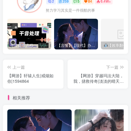
2
259
5
84
6.4W+
街头闪出几个人影，其中一个道：“没想到他们果然动手了，
努力学习其实是一件很酷的事
我们还是来晚了一步。”说完，几个人迅速的消失在黑夜里。
Y国，乔治兴致勃勃的跑进家门，“亲爱的，快看，我带回了
什么……呃……你们是谁？”乔治一进家门就看到了几个陌生
人坐在他家的客厅里，其中一个还坐在他最喜欢坐的那张沙
干音处理流程
【言情】【现代】办公室潜规则|姚公子|250660
【效率翻倍！Reaper半自动对轨神器拯
发上。
“别紧张，我们有些事想问你，我想为了你妻子的安全，你一
上一篇
下一篇
定会和我们合作的，是吧，亲爱的乔治博士？”陌生人带着嘲
【网游】轩辕人生|戒烟如
【网游】穿越玛法大陆，
你|1594864
我，拯救传奇|淡淡的晴天霹
笑的语气道。
雳|1238031
相关推荐
乔治看了看对方，叹了口气，道：“我知道你们想要什么，可
惜我不会告诉你们的，别做梦了。”
“不不不，你会的。”陌生人没有生气，反而温和的道，“因为
你很爱你的妻子，更爱你的女儿，你不会希望她们有事，所