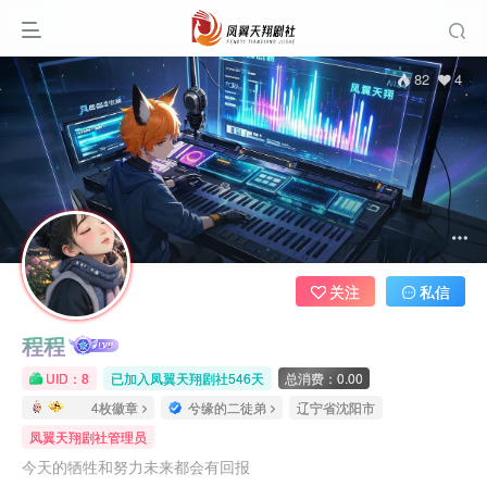
82
4
关注
私信
程程
UID：8
已加入凤翼天翔剧社546天
总消费：0.00
4枚徽章
兮缘的二徒弟
辽宁省沈阳市
凤翼天翔剧社管理员
今天的牺牲和努力未来都会有回报