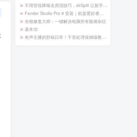
不用苦练降噪去房混技巧，dxSplit 让新手录音秒变棚级音质
不用苦练降噪去房混技巧，dxSplit 让新手录音秒变棚级音质
秃然发现头发开始倒着长
Fender Studio Pro 8 安装｜机架爱好者必看！零踩坑指南
Fender Studio Pro 8 安装｜机架爱好者必看！零踩坑指南
全能修复大师：一键解决电脑所有疑难杂症
全能修复大师：一键解决电脑所有疑难杂症
迟到总能赶上电梯维修
基本功
基本功
连扫地机器人都夸你路线规划优秀
有声主播的肝稿日常！干音处理保姆级教程
有声主播的肝稿日常！干音处理保姆级教程
就
泡枸杞时自动触发养生暴击
每日三刷本剧社，保你
自动解锁猫咪蹭腿特权
奶茶第二杯半价永远有搭子
本效果已通过全村大鹅认证！
连天气预报都为你局部放晴
给大脑开了SVIP会员卡
TOP1