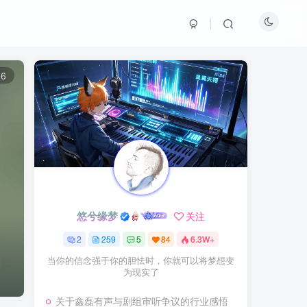
泡面都有双倍调料包
相亲对象自动+1个0
手机电量永远定格在87%
6
吃火锅永远不缺人凑单
抢红包总能快人0.01秒
开会自动开启防瞌睡结界
超市结账永远排到新开通道
悠兮缘梦
悠兮缘梦
关注
关注
2
2
259
259
5
5
84
84
6.3W+
6.3W+
连蚊子都夸你血型变甜了
生活从未变得容易，只是我们变得更加坚强
开心点，别担心，微笑就好
自拍永远自带氛围光
关于鑫磊有声与剧组审听争议的行业感悟
关于鑫磊有声与剧组审听争议的行业感悟