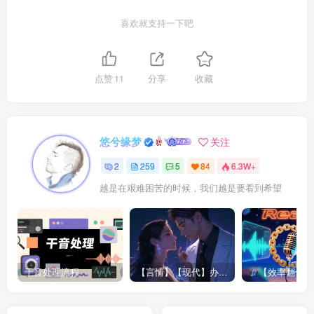
喜欢就支持一下吧
点赞
11
分享
收藏
悠兮缘梦
关注
2
259
5
84
6.3W+
越是在艰难困苦的时候，我们越是要看到希望
干音处理流程
【言情】【现代】办公室潜规则|姚公子|250660
【效率翻倍！Reaper半自动对轨神器拯