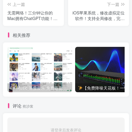
上一篇
下一篇
无需网络！三分钟让你的
iOS苹果系统，修改虚拟定位
Mac拥有ChatGPT功能！！
软件！支持全局修改，完全
保姆级详细教程
免费版！亲测有效
相关推荐
LX Music 落雪音乐 免费听歌 免费下载歌曲 安卓+Win+Mac版软件下载！附导入音源教程！
【免费降噪天花板！一键消除键盘鼠标声】后期党狂喜！Win/Mac双系统神插件
评论
抢沙发
请登录后发表评论